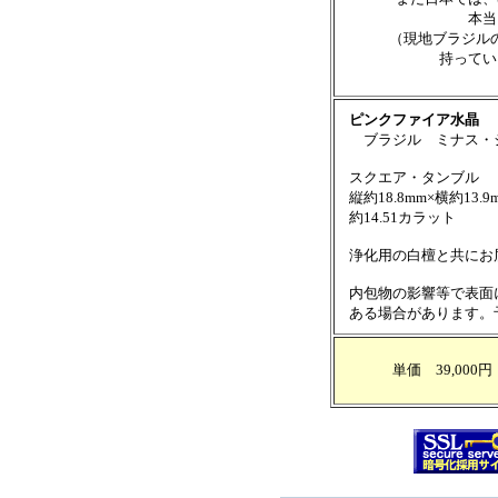
本当
（現地ブラジル
持っている
ピンクファイア水晶
ブラジル ミナス・ジ
スクエア・タンブル
縦約18.8mm×横約13.9
約14.51カラット
浄化用の白檀と共にお
内包物の影響等で表面
ある場合があります。
単価 39,000円