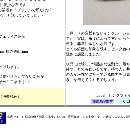
に稀少な石です。
の業者も「ブラジルで私だけが
」と話していました。）
一見、何の変哲もないインクルージョ
ェライス州産
すが、実は、角度によって紫がかった
走る、非常に珍しい水晶です。
とても鮮烈な印象を残す、ピンク色の
mm×厚み約6.1mm
議さに感激しました。
水晶には珍しい情熱的な波動と、落ち
届けします。
持つ、とても強い石です。持つ人と共
の人が潜在的に持っている能力を目覚
に傷や滑らかでない部分が
き」を与えてくれるでしょう。
予めご了承下さい。
L308 ピンクファ
（消費税込）
当店では、お客様の個人情報を保護するため、専門業者による安全・安心の通販システムを採