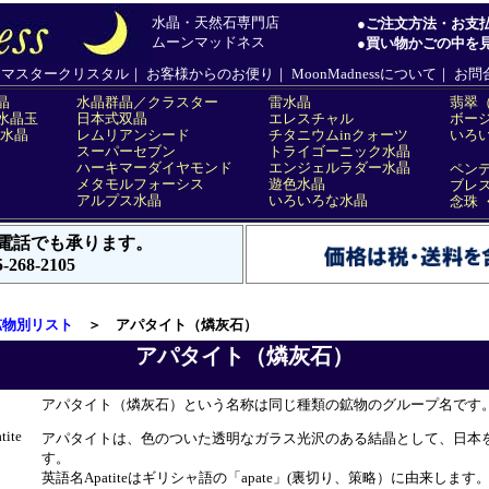
鉱物別リスト
＞ アパタイト（燐灰石）
アパタイト（燐灰石）
アパタイト（燐灰石）という名称は同じ種類の鉱物のグループ名です
te
アパタイトは、色のついた透明なガラス光沢のある結晶として、日本
す。
英語名Apatiteはギリシャ語の「apate」(裏切り、策略）に由来し