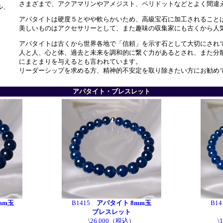
さまざまで、アクアマリンやアメジスト、ペリドットなどとよく間違
ル、
アパタイトは硬度５とやや軟らかいため、高級宝石に加工されること
美しいものはアクセサリーとして、また趣味の収集家にも古くから人
アパタイトは古くから世界各地で「信頼」を示す石として大切にされ
人と人、心と体、過去と未来を調和的に繋ぐ力があるとされ、また分
にまとまりを与えるとも言われています。
リーダーシップを求める方、精神的不安定を取り除きたい方にお勧め
アパタイト・ブレスレット
mm玉
B1415
アパタイト 8mm玉
B1
ブレスレット
\26,000（税込）
\