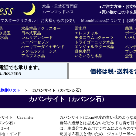
鉱物別リスト
＞ カバンサイト（カバンシ石）
カバンサイト（カバンシ石）
サイト Cavansite
カバンサイトは1cm程度の青い花のような
バンシ石）
自然の造形とは思えないビビッドな青が目
3～4
は、主成分であるバナジウムによるもので
産地：インド
硬度は３程度と低いため、ジュエリー等へ