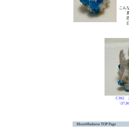
こん
直観
恐怖
日々
C302
\37
MoonMadness TOP Page