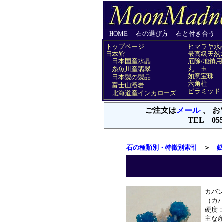
石の種類別・特徴別索引
＞
カバン
（カ
硬度：
主な