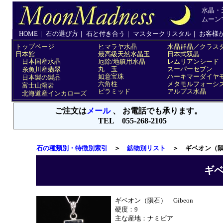
石の種類別・特徴別索引
＞
鉱物別リスト
＞ ギベオン（隕
ギ
ギベオン（隕石） Gibeon
硬度：9
主な産地：ナミビア