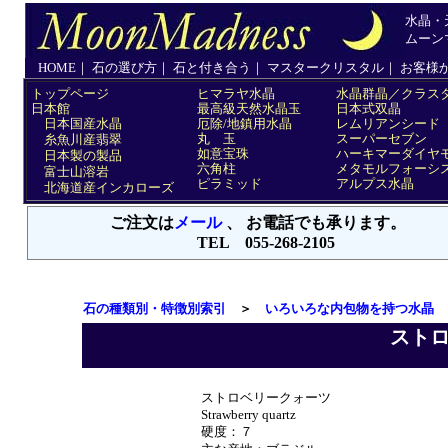
石の種類別・特徴別索引
＞
いろいろな内包物を持つ水晶
スト
ストロベリークォーツ
Strawberry quartz
硬度：７