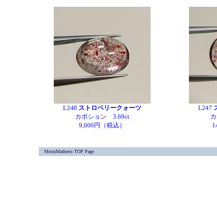
L248
ストロベリークォーツ
L247
カボション 3.69ct
カ
9,000円（税込）
1
MoonMadness TOP Page