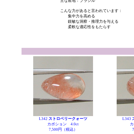
主な産地：ブラジル
こんな力があると言われています：
集中力を高める
鋭敏な洞察・推理力を与える
柔軟な適応性をもたらす
L342
ストロベリークォーツ
L343
カボション 4.0ct
カ
7,500円（税込）