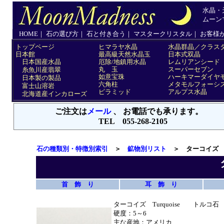
石の種類別・特徴別索引
＞
鉱物別リスト
＞ ターコイズ
首 飾 り
耳 飾 り
ターコイズ Turquoise トルコ石
硬度：5～6
主な産地：アメリカ