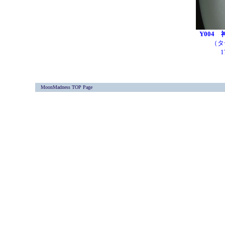
Y004
（タ
1
MoonMadness TOP Page