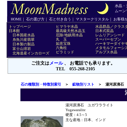
石の種類別・特徴別索引
＞
鉱物別リスト
＞ 湯河原沸石
湯河原沸石 ユガワラライト
Yugawaralite
硬度：4.5～5
主な産地：日本、インド