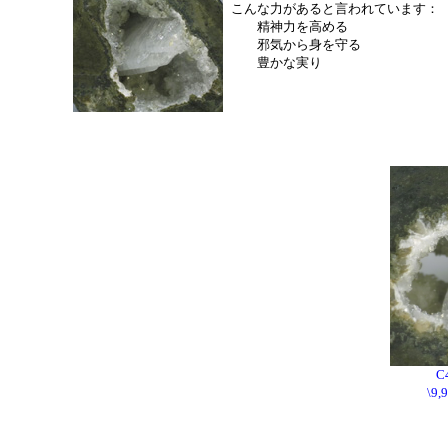
こんな力があると言われています：
精神力を高める
邪気から身を守る
豊かな実り
C
\9