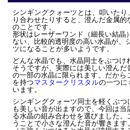
シンギングクォーツとは、叩いたり
り合わせたりすると、澄んだ金属的
のことです。
形状はレーザーワンド（細長い結晶
ない、比較的透明度の高い水晶が、
ツになることが多いようです。
どんな水晶でも、水晶同士をぶつけ
そうですが、実際には美しい澄んだ
の一部の水晶に限られます。だから
を持つ
マスタークリスタル
の一つに
います。
シンギングクォーツ同士を軽くぶつ
も美しい音が出ますので、今回は当
る水晶の組み合わせを選びました。
うことで小さな澄んだ音が響きます