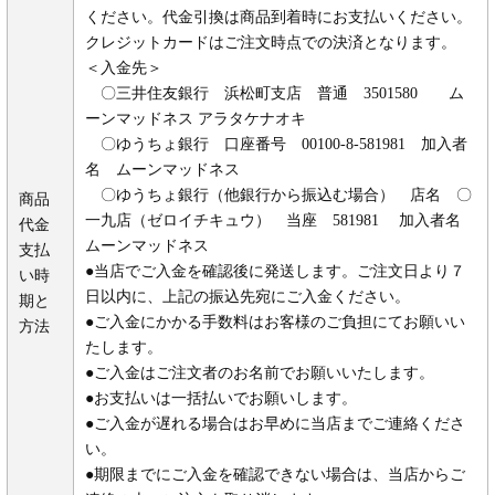
ください。代金引換は商品到着時にお支払いください。
クレジットカードはご注文時点での決済となります。
＜入金先＞
〇三井住友銀行 浜松町支店 普通 3501580 ム
ーンマッドネス アラタケナオキ
〇ゆうちょ銀行 口座番号 00100-8-581981 加入者
名 ムーンマッドネス
〇ゆうちょ銀行（他銀行から振込む場合） 店名 〇
商品
一九店（ゼロイチキュウ） 当座 581981 加入者名
代金
ムーンマッドネス
支払
●当店でご入金を確認後に発送します。ご注文日より７
い時
日以内に、上記の振込先宛にご入金ください。
期と
●ご入金にかかる手数料はお客様のご負担にてお願いい
方法
たします。
●ご入金はご注文者のお名前でお願いいたします。
●お支払いは一括払いでお願いします。
●ご入金が遅れる場合はお早めに当店までご連絡くださ
い。
●期限までにご入金を確認できない場合は、当店からご