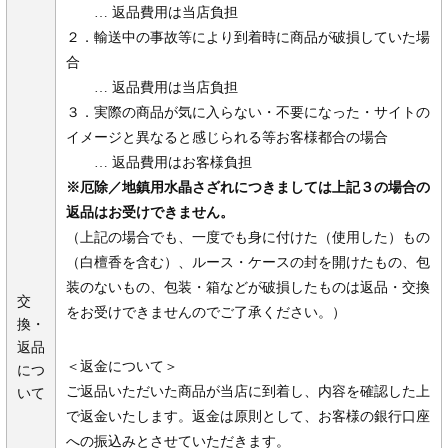
… 返品費用は当店負担
２．輸送中の事故等により到着時に商品が破損していた場
合
… 返品費用は当店負担
３．実際の商品が気に入らない・不要になった・サイトの
イメージと異なると感じられる等お客様都合の場合
… 返品費用はお客様負担
※厄除／地鎮用水晶さざれにつきましては上記３の場合の
返品はお受けできません。
（上記の場合でも、一度でも身に付けた（使用した）もの
（白檀香を含む）、ルース・ケースの封を開けたもの、包
装のないもの、包装・箱などが破損したものは返品・交換
交
をお受けできませんのでご了承ください。）
換・
返品
＜返金について＞
につ
ご返品いただいた商品が当店に到着し、内容を確認した上
いて
で返金いたします。返金は原則として、お客様の銀行口座
への振込みとさせていただきます。