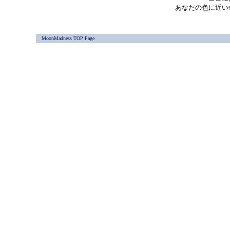
あなたの色に近い
MoonMadness TOP Page