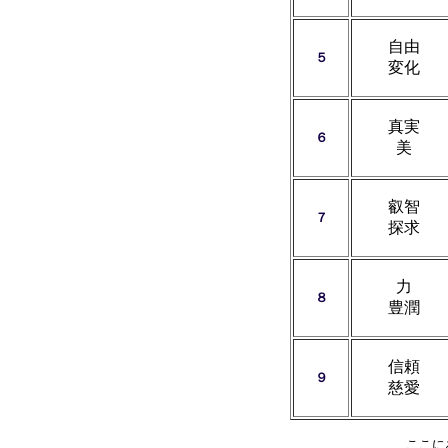
自由
５
変化
真実
６
美
叡智
７
探求
力
８
豊潤
信頼
９
慈愛
ここに