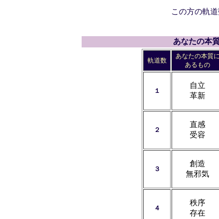
この方の軌道
あなたの本
あなたの本質
軌道数
あるもの
自立
１
革新
直感
２
受容
創造
３
無邪気
秩序
４
存在